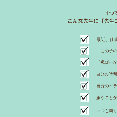
1つ
こんな先生に「先生コ
最近、仕
「この子
「私ばっか
自分の時間
自分のイ
嫌なこと
いつも周