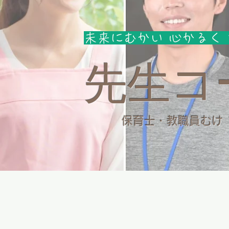
未来にむかい 心かるく
先生コ
保育士・教職員むけ 1