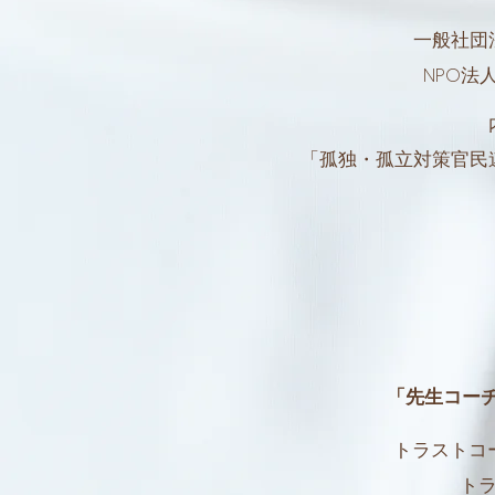
一般社団
NPO法
「孤独・孤立対策官民
「先生コーチ
​トラスト
ト