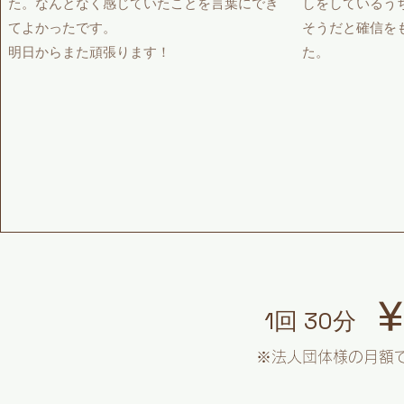
た。なんとなく感じていたことを言葉にでき
しをしているう
てよかったです。
そうだと確信を
​明日からまた頑張ります！
た。
​
​1回 30分
※法人団体様の月額