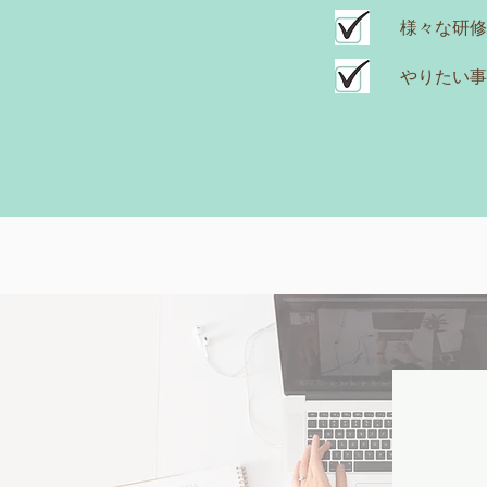
​様々な研
やりたい事