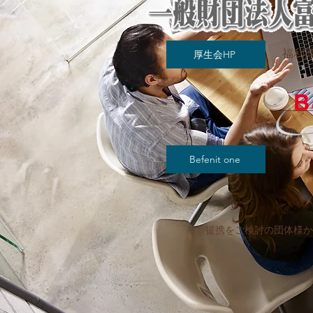
福利
厚生会HP
Befenit one
提携をご検討の団体様か